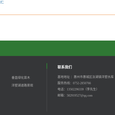
榄仁
联系我们
基地地址 ：惠州市惠城区汝湖镇洋塱水库
垂直绿化苗木
服务热线：0752-2850766
洋塱湖道路景观
电话：13502296339（李先生）
邮箱：582919527@qq.com