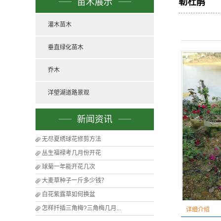
苗木展示
勒杜鹃
灌木苗木
垂直绿化苗木
乔木
洋塱湖道路景观
新闻资讯
无尽夏绣球花修剪方法
丛生福禄考几月份开花
球菊一年能开花几次
大麦草种子一斤多少钱？
白花紫露草如何换盆
怎样扦插三角梅?三角梅几月...
详细介绍