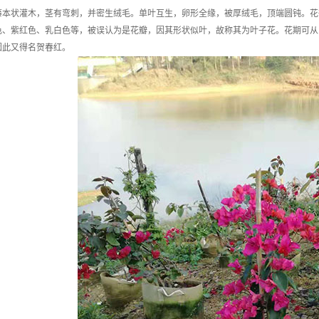
藤本状灌木，茎有弯刺，并密生绒毛。单叶互生，卵形全缘，被厚绒毛，顶端圆钝。花
色、紫红色、乳白色等，被误认为是花瓣，因其形状似叶，故称其为叶子花。花期可从
因此又得名贺春红。