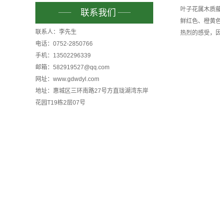
叶子花属木质
联系我们
鲜红色、橙黄
联系人：李先生
热烈的感受，
电话：0752-2850766
手机：13502296339
邮箱：582919527@qq.com
网址：www.gdwdyl.com
地址：惠城区三环南路27号方直珑湖湾东岸
花园T19栋2层07号