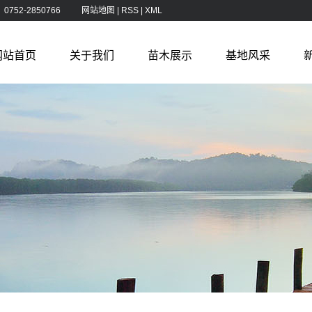
752-2850766
网站地图
|
RSS
|
XML
网站首页
关于我们
苗木展示
基地风采
公司简介
灌木苗木
基地风采
企业文化
垂直绿化苗木
乔木
洋塱湖道路景观