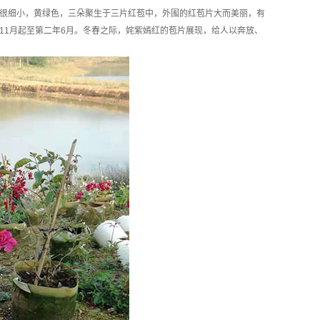
很细小，黄绿色，三朵聚生于三片红苞中，外围的红苞片大而美丽，有
11月起至第二年6月。冬春之际，姹紫嫣红的苞片展现，给人以奔放、